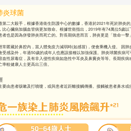
肺炎球菌
港第二大殺手，根據香港衛生防護中心的數據，香港於2021年死於肺炎的人
，比心臟病加腦血管病更加致命。根據世衛指出，2019年有74萬位5歲以
患者也是因為併發肺炎而死亡的。對長期病患而言，肺炎更是「致命一擊
經常匿藏於鼻腔內，當人體免疫力減弱時(如感冒)，便會乘機入侵。 因
會受感染外，年過50歲的成年人也應該接種以加強保護。肺炎球菌疾病可
溶血性尿毒症，及有非入侵性疾病如急性中耳炎及鼻竇炎等等。長期疾病
亡率較健康人士更高出三倍。
徑
主要由患者咳嗽及打噴嚏，或與患者近距離接觸傳播。接觸被患者鼻水或