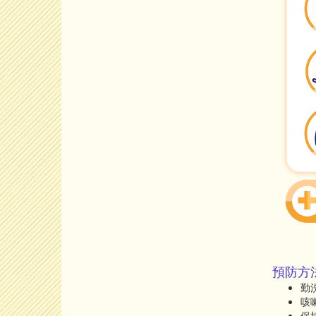
預防方
勤
咳
保