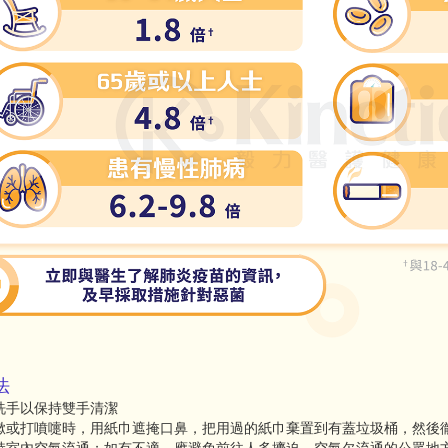
法
洗手以保持雙手清潔
嗽或打噴嚏時，用紙巾遮掩口鼻，把用過的紙巾棄置到有蓋垃圾桶，然後
持室內空氣流通；如有不適，應避免前往人多擠迫、空氣欠流通的公眾地