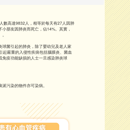
數高達9832人，相等於每天有27人因肺
下小朋友因肺炎而死亡，佔14%。其實，
」。
肺炎球菌引起的肺炎，除了嬰幼兒及老人家
引起嚴重的入侵性疾病包括腦膜炎、菌血
或免疫功能缺損的人士一旦感染肺炎球
痰涎污染的物件亦可染病。