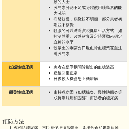
動的人士
胰島素分泌不足或身體使用胰島素的能
力減弱
病發較慢，病徵較不明顯，部分患者初
期並不察覺
輕微的可以透過實踐健康生活方式，如
控制體重、改善飲食及定時運動來穩定
血糖的水平
較嚴重的則需要口服血降血糖藥甚至注
射胰島素
妊娠性糖尿病
患者在懷孕期間診斷出的血糖過高
產後回復正常
日後較大機會患上糖尿病
繼發性糖尿病
由特殊病因（如腮腺炎、慢性胰臟炎等
或長期服用類固醇）而誘發的糖尿病
預防方法
要預防糖尿病，市民應保持適當體重、均衡飲食和定期運動。