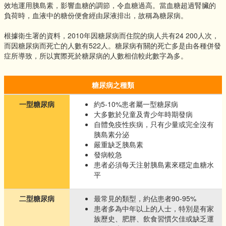
效地運用胰島素，影響血糖的調節，令血糖過高。當血糖超過腎臟的
負荷時，血液中的糖份便會經由尿液排出，故稱為糖尿病。
根據衛生署的資料，2010年因糖尿病而住院的病人共有24 200人次，
而因糖尿病而死亡的人數有522人。糖尿病有關的死亡多是由各種併發
症所導致，所以實際死於糖尿病的人數相信較此數字為多。
糖尿病之種類
一型糖尿病
約5-10%患者屬一型糖尿病
大多數於兒童及青少年時期發病
自體免疫性疾病，只有少量或完全沒有
胰島素分泌
嚴重缺乏胰島素
發病較急
患者必須每天注射胰島素來穩定血糖水
平
二型糖尿病
最常見的類型，約佔患者90-95%
患者多為中年以上的人士，特別是有家
族歷史、肥胖、飲食習慣欠佳或缺乏運