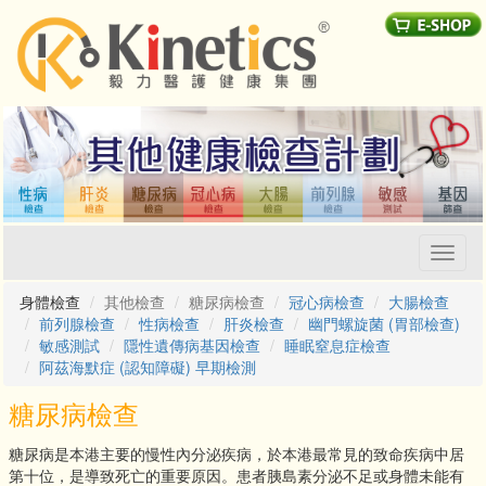
Toggl
naviga
身體檢查
其他檢查
糖尿病檢查
冠心病檢查
大腸檢查
前列腺檢查
性病檢查
肝炎檢查
幽門螺旋菌 (胃部檢查)
敏感測試
隱性遺傳病基因檢查
睡眠窒息症檢查
阿茲海默症 (認知障礙) 早期檢測
糖尿病檢查
糖尿病是本港主要的慢性內分泌疾病，於本港最常見的致命疾病中居
第十位，是導致死亡的重要原因。患者胰島素分泌不足或身體未能有