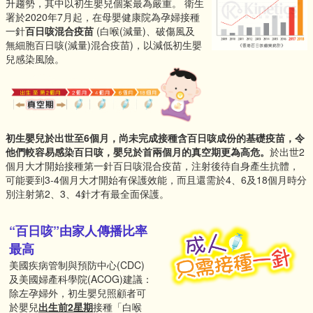
升趨勢，其中以初生嬰兒個案最為嚴重。 衛生
署於2020年7月起，在母嬰健康院為孕婦接種
一針
百日咳混合疫苗
(白喉(減量)、破傷風及
無細胞百日咳(減量)混合疫苗)，以減低初生嬰
兒感染風險。
初生嬰兒於出世至6個月，尚未完成接種含百日咳成份的基礎疫苗，令
他們較容易感染百日咳，嬰兒於首兩個月的真空期更為高危。
於出世2
個月大才開始接種第一針百日咳混合疫苗，注射後待自身產生抗體，
可能要到3-4個月大才開始有保護效能，而且還需於4、6及18個月時分
別注射第2、3、4針才有最全面保護。
“百日咳”由家人傳播比率
最高
美國疾病管制與預防中心(CDC)
及美國婦產科學院(ACOG)建議：
除左孕婦外，初生嬰兒照顧者可
於嬰兒
出生前2星期
接種「白喉