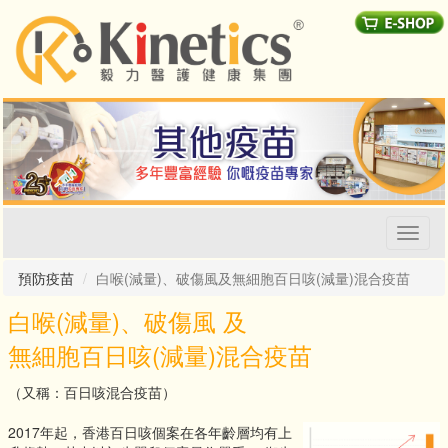
Toggl
naviga
預防疫苗
白喉(減量)、破傷風及無細胞百日咳(減量)混合疫苗
白喉(減量)、破傷風 及
無細胞百日咳(減量)混合疫苗
（又稱：百日咳混合疫苗）
2017年起，香港百日咳個案在各年齡層均有上