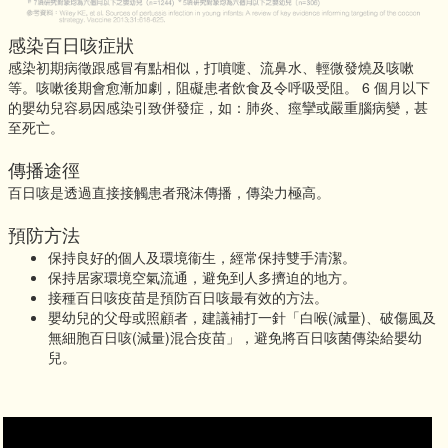
感染百日咳症狀
感染初期病徵跟感冒有點相似，打噴嚏、流鼻水、輕微發燒及咳嗽
等。咳嗽後期會愈漸加劇，阻礙患者飲食及令呼吸受阻。 6 個月以下
的嬰幼兒容易因感染引致併發症，如：肺炎、痙攣或嚴重腦病變，甚
至死亡。
傳播途徑
百日咳是透過直接接觸患者飛沫傳播，傳染力極高。
預防方法
保持良好的個人及環境衞生，經常保持雙手清潔。
保持居家環境空氣流通，避免到人多擠迫的地方。
接種百日咳疫苗是預防百日咳最有效的方法。
嬰幼兒的父母或照顧者，建議補打一針「白喉(減量)、破傷風及
無細胞百日咳(減量)混合疫苗」，避免將百日咳菌傳染給嬰幼
兒。