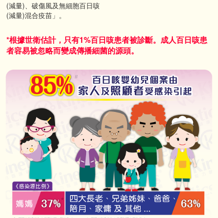
(減量)、破傷風及無細胞百日咳
(減量)混合疫苗」。
*根據世衛估計，只有1%百日咳患者被診斷。成人百日咳患
者容易被忽略而變成傳播細菌的源頭。