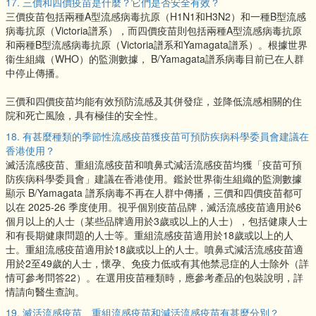
17. 三價和四價疫苗是什麼？它們是否安全有效？
三價疫苗包括兩種A型流感病毒抗原（H1N1和H3N2）和一種B型流感
病毒抗原（Victoria譜系），而四價疫苗則包括兩種A型流感病毒抗原
和兩種B型流感病毒抗原（Victoria譜系和Yamagata譜系）。根據世界
衞生組織（WHO）的監測數據， B/Yamagata譜系病毒目前已在人群
中停止傳播。
三價和四價疫苗均能有效預防流感及其併發症，並降低流感相關的住
院和死亡風險，具有極佳的安全性。
18. 有甚麼種類的季節性流感疫苗獲疫苗可預防疾病科學委員會建議在
香港使用？
滅活流感疫苗、重組流感疫苗和噴鼻式減活流感疫苗均獲「疫苗可預
防疾病科學委員會」建議在香港使用。鑑於世界衞生組織的監測數據
顯示 B/Yamagata 譜系病毒不再在人群中傳播，三價和四價疫苗都可
以在 2025-26 季度使用。視乎個別疫苗品牌，滅活流感疫苗適用於6
個月以上的人士（某些品牌適用於3歲或以上的人士），包括健康人士
和有長期健康問題的人士等。重組流感疫苗適用於18歲或以上的人
士。重組流感疫苗適用於18歲或以上的人士。噴鼻式減活流感疫苗適
用於2至49歲的人士，懷孕、免疫力低或有其他禁忌症的人士除外（詳
情可參考問答22）。在選用疫苗種類時，應參考產品的包裝說明，詳
情請向醫生查詢。
19. 滅活流感疫苗、重組流感疫苗和減活流感疫苗有甚麼分別？