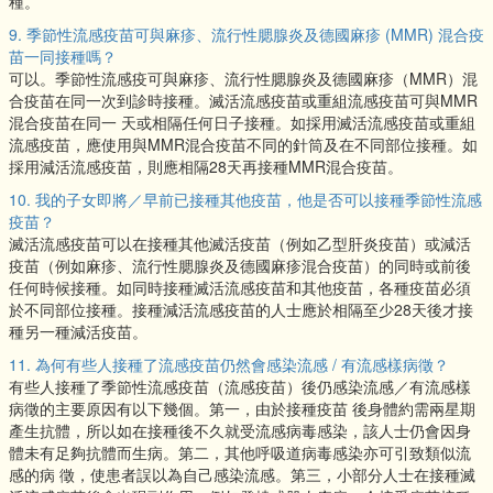
種。
9. 季節性流感疫苗可與麻疹、流行性腮腺炎及德國麻疹 (MMR) 混合疫
苗一同接種嗎？
可以。季節性流感疫可與麻疹、流行性腮腺炎及德國麻疹（MMR）混
合疫苗在同一次到診時接種。滅活流感疫苗或重組流感疫苗可與MMR
混合疫苗在同一 天或相隔任何日子接種。如採用滅活流感疫苗或重組
流感疫苗，應使用與MMR混合疫苗不同的針筒及在不同部位接種。如
採用減活流感疫苗，則應相隔28天再接種MMR混合疫苗。
10. 我的子女即將／早前已接種其他疫苗，他是否可以接種季節性流感
疫苗？
滅活流感疫苗可以在接種其他滅活疫苗（例如乙型肝炎疫苗）或減活
疫苗（例如麻疹、流行性腮腺炎及德國麻疹混合疫苗）的同時或前後
任何時候接種。如同時接種滅活流感疫苗和其他疫苗，各種疫苗必須
於不同部位接種。接種減活流感疫苗的人士應於相隔至少28天後才接
種另一種減活疫苗。
11. 為何有些人接種了流感疫苗仍然會感染流感 / 有流感樣病徵？
有些人接種了季節性流感疫苗（流感疫苗）後仍感染流感／有流感樣
病徵的主要原因有以下幾個。第一，由於接種疫苗 後身體約需兩星期
產生抗體，所以如在接種後不久就受流感病毒感染，該人士仍會因身
體未有足夠抗體而生病。第二，其他呼吸道病毒感染亦可引致類似流
感的病 徵，使患者誤以為自己感染流感。第三，小部分人士在接種滅