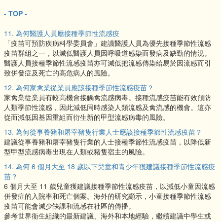
- TOP -
11. 為何醫護人員應接種季節性流感疫
「疫苗可預防疾病科學委員會」建議醫護人員為優先接種季節性流感
疫苗群組之一，以減低醫護人員因呼吸道感染而發病及缺勤的情況。
醫護人員接種季節性流感疫苗亦可減低把流感傳染給易於因流感而引
致併發症及死亡的高危病人的風險。
12. 為何家禽業從業員應該接種季節性流感疫苗？
家禽業從業員有較高機會接觸禽流感病毒。接種流感疫苗能有效預防
人類季節性流感，因此減低同時感染人類流感及禽流感的機會。這亦
從而減低因基因重組而衍生新的甲型流感病毒的風險。
13. 為何從事養豬和屠宰豬隻行業人士應該接種季節性流感疫苗？
建議從事養豬和屠宰豬隻行業的人士接種季節性流感疫苗，以降低新
型甲型流感病毒出現在人類或豬隻宿主的風險。
14. 為何 6 個月大至 18 歲以下兒童和青少年獲建議接種季節性流感疫
苗？
6 個月大至 11 歲兒童獲建議接種季節性流感疫苗，以減低小童因流感
併發症的入院率和死亡個案。海外的研究顯示，小童接種季節性流感
疫苗可能會減少缺課和流感在社區的傳播。
參考世界衞生組織的最新建議、海外和本地經驗，繼續建議中學生或