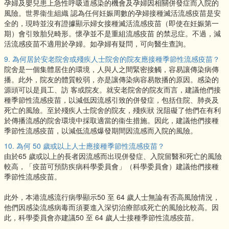
孕婦及嬰兒患上急性呼吸道感染的機會及孕婦因相關併發症而入院的
風險。世界衞生組織 認為任何妊娠周數的孕婦接種滅活流感疫苗是安
全的，現時並沒有證據顯示婦女接種滅活流感疫苗（即使在妊娠第一
期）會引致胎兒畸形。懷孕並不是重組流感疫苗 的禁忌症。不過，減
活流感疫苗不適用於孕婦。如孕婦有疑問，可向醫生查詢。
9. 為何居於安老院舍或殘疾人士院舍的院友應接種季節性流感疫苗？
院舍是一個集體居住的環境，人與人之間緊密接觸，容易讓傳染病傳
播。此外，院友的體質較弱，亦是讓傳染病容易散播的原因。感染的
源頭可以是員工、訪 客或院友。就安老院舍的院友而言，建議他們接
種季節性流感疫苗，以減低因流感引致的併發症，包括住院、肺炎及
死亡的風險。至於殘疾人士院舍的院友，殘疾狀 況阻礙了他們在有利
於傳播流感的院舍環境中採取適當的衞生措施。因此，建議他們接種
季節性流感疫苗，以減低流感爆發期間因流感而入院的風險。
10. 為何 50 歲或以上人士應接種季節性流感疫苗？
由於65 歲或以上的長者因流感而出現併發症、入院留醫和死亡的風險
較高，「疫苗可預防疾病科學委員會」（科學委員會）建議他們接種
季節性流感疫苗。
此外，本港流感流行病學顯示50 至 64 歲人士無論有否高風險情況，
他們因感染流感病毒而須要進入深切治療部或死亡的風險比較高。因
此，科學委員會亦建議50 至 64 歲人士接種季節性流感疫苗。