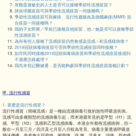
有雞蛋過敏史的人士是否可以接種季節性流感疫苗？
肺炎球菌疫苗可與季節性流感疫苗一同接種嗎？
季節性流感疫苗可與麻疹、流行性腮腺炎及德國麻疹(MMR) 混
合疫苗一同接種嗎？
我的子女即將／早前已接種其他疫苗，他／她是否可以接種季節
性流感疫苗？
為何有些人接種了流感疫苗仍然會感染流感 / 有流感樣病徵？
2019冠狀病毒病疫苗可否與季節性流感疫苗同時接種？
如市民同時接種2019冠狀病毒病疫苗和季節性流感疫苗後感到
不適應怎樣處理？
我尚未登記醫健通，是否能夠參與季節性流感疫苗接種計劃？
甲. 流行性感冒
1. 甚麼是流行性感冒？
流行性感冒（簡稱流感）是一種由流感病毒引致的急性呼吸道疾病。
流感可由多種類型的流感病毒引起，而本港最常見的是甲型（H1）流
感、甲型（H3） 流感和乙型流感病毒。本港全年都有流感病例，但一
般在一月至三月／四月及七月至八月較為常見。病毒主要透過呼吸道
飛沫傳播，患者會出現發燒、喉嚨痛、咳 嗽、流鼻水、頭痛、肌肉疼