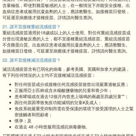
含量極低，即使對雞蛋敏感的人士，在一般情況下亦能安全接種。出
血病症患者或服用抗凝血劑的人士，應請教醫生。如接種當日發燒，
可延遲至病癒後才接種疫苗。詳情請向醫生查詢。
21. 誰不宜接種重組流感疫苗？
重組流感疫苗適用於18歲或以上的人士使用。對任何重組流感疫苗成
分曾出現過敏反應的人士，都不宜接種重組流感疫苗。重組流感疫苗
不含雞蛋白質。出血病症患者或服用抗凝血劑的人士，應請教醫生。
如接種當日發燒，可延遲至病癒後才接種疫苗。詳情請向醫生查詢。
22. 誰不宜接種減活流感疫苗？
減活流感疫苗含有已弱化的病毒，參考美國、英國和加拿大的建議，
有下列任何情況的人士均不宜接種減活流感疫苗：
對任何疫苗成分或接種任何流感疫苗後曾出現嚴重過敏反應；
正服用亞士匹林或含水楊酸鹽藥物的兒童和青少年；
患有哮喘或在過去12個月內曾患上喘鳴的兩歲至四歲兒童**；
因任何原因導致免疫功能減弱的兒童#及成人；
免疫系統嚴重受抑制而需在受保護的環境下接受護理的人士之緊
密接觸者和照顧者；
懷孕；及
在過去 48 小時曾服用流感抗病毒藥物。
**英國建議在過去72小時內有喘鳴病史或在過去72小時內增加使用支