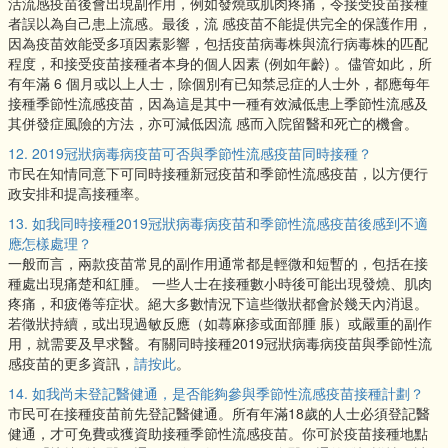
活流感疫苗後會出現副作用，例如發燒或肌肉疼痛，令接受疫苗接種
者誤以為自己患上流感。最後，流 感疫苗不能提供完全的保護作用，
因為疫苗效能受多項因素影響，包括疫苗病毒株與流行病毒株的匹配
程度，和接受疫苗接種者本身的個人因素 (例如年齡) 。儘管如此，所
有年滿 6 個月或以上人士，除個別有已知禁忌症的人士外，都應每年
接種季節性流感疫苗，因為這是其中一種有效減低患上季節性流感及
其併發症風險的方法，亦可減低因流 感而入院留醫和死亡的機會。
12. 2019冠狀病毒病疫苗可否與季節性流感疫苗同時接種？
市民在知情同意下可同時接種新冠疫苗和季節性流感疫苗，以方便行
政安排和提高接種率。
13. 如我同時接種2019冠狀病毒病疫苗和季節性流感疫苗後感到不適
應怎樣處理？
一般而言，兩款疫苗常見的副作用通常都是輕微和短暫的，包括在接
種處出現痛楚和紅腫。 一些人士在接種數小時後可能出現發燒、肌肉
疼痛，和疲倦等症状。絕大多數情況下這些徵狀都會於幾天內消退。
若徵狀持續，或出現過敏反應（如蕁麻疹或面部腫 脹）或嚴重的副作
用，就需要及早求醫。有關同時接種2019冠狀病毒病疫苗與季節性流
感疫苗的更多資訊，
請按此
。
14. 如我尚未登記醫健通，是否能夠參與季節性流感疫苗接種計劃？
市民可在接種疫苗前先登記醫健通。所有年滿18歲的人士必須登記醫
健通，才可免費或獲資助接種季節性流感疫苗。你可於疫苗接種地點