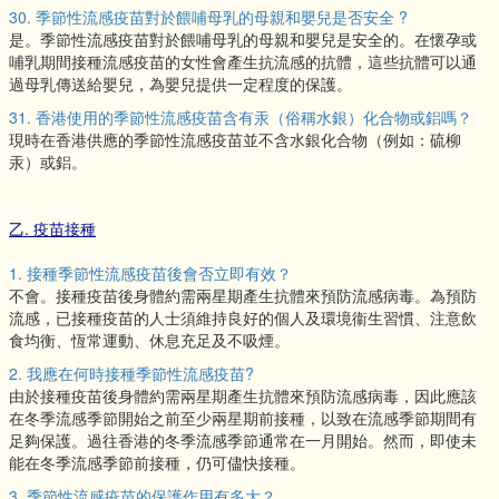
30. 季節性流感疫苗對於餵哺母乳的母親和嬰兒是否安全 ?
是。季節性流感疫苗對於餵哺母乳的母親和嬰兒是安全的。在懷孕或
哺乳期間接種流感疫苗的女性會產生抗流感的抗體，這些抗體可以通
過母乳傳送給嬰兒，為嬰兒提供一定程度的保護。
31. 香港使用的季節性流感疫苗含有汞（俗稱水銀）化合物或鋁嗎？
現時在香港供應的季節性流感疫苗並不含水銀化合物（例如：硫柳
汞）或鋁。
乙. 疫苗接種
1. 接種季節性流感疫苗後會否立即有效？
不會。接種疫苗後身體約需兩星期產生抗體來預防流感病毒。為預防
流感，已接種疫苗的人士須維持良好的個人及環境衞生習慣、注意飲
食均衡、恆常運動、休息充足及不吸煙。
2. 我應在何時接種季節性流感疫苗?
由於接種疫苗後身體約需兩星期產生抗體來預防流感病毒，因此應該
在冬季流感季節開始之前至少兩星期前接種，以致在流感季節期間有
足夠保護。過往香港的冬季流感季節通常在一月開始。然而，即使未
能在冬季流感季節前接種，仍可儘快接種。
3. 季節性流感疫苗的保護作用有多大？