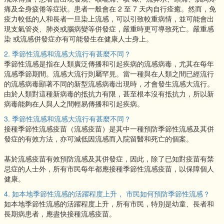
痛及全身疲倦等症狀。患者一般會在 2 至 7 天內自行痊癒。然而，免
疫力較低的人和長者一旦染上流感，可以引致較重病情，並可能會出
現支氣管炎、肺炎或腦病變等併發症，嚴重時更可導致死亡。嚴重感
染 或流感併發症亦有可能發生在健康人士身上。
2. 季節性流感和流感大流行有甚麼不同？
季節性流感是指在人類廣泛傳播和引起疾病的流感病毒，尤其在每年
流感季節期間。流感大流行則屬罕見。當一種與在人類之間已經流行
的流感病毒顯著不同的新型流感病毒出現時，才會發生流感大流行。
由於人類對這種新病毒的抵抗力有限，甚至根本沒有抵抗力，所以新
病毒能夠在人與人之間輕易傳播和引起疾病。
3. 季節性流感和流感大流行有甚麼不同？
接種季節性流感疫苗（流感疫苗）是其中一種預防季節性流感及其併
發症的有效方法，亦可減低因流感而入院留醫和死亡的個案。
基於流感疫苗有效預防流感及其併發症，因此，除了已知對疫苗有禁
忌症的人士外，所有市民每年都應接種季節性流感疫苗，以保障個人
健康。
4. 如本地季節性流感的活躍程度上升， 市民如何預防季節性流感？
如本地季節性流感的活躍程度上升，所有市民，特別是幼童、長者和
長期病患者，應盡快接種流感疫苗。