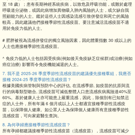
至 18 歲）；患有長期神經系統疾病，以致危及呼吸功能，或難於處理
呼吸道分泌物，或因此病增加異物吸入肺內風險的人士，或欠缺自我
照顧能力的人士。鑑於這些人士因感染流感引致併發症和死亡的風險
較高，因此建議他們接種季節性流感疫苗。要注意減活流感疫苗不適
用於免疫力低的人士。
# 肥胖被視為流感併發症的獨立風險因素，因此體重指數 30 或以上的
人士也應接種季節性流感疫苗。
^ 免疫力低的人士包括因受疾病(例如後天免疫缺乏症候群)或治療(例如
癌症治療) 影響而令免疫機能減退的人士。
7. 我不是 2025-26 季度季節性流感疫苗的建議優先接種羣組，我應否
接種 2024-25 季度季節性流感疫苗？
根據美國疾病管制與預防中心的評估, 在流感季節, 如疫苗的抗原與流
行的病毒類型吻合, 流感疫苗可減低整體人口患流感疾病風險達40%至
60%。基於健康人士亦可能患上嚴重流感，因此，除個別有已知禁忌
症的人士外，所有年滿 6 個月或以上人士都適宜接種季節性流感疫
苗，以保障個人健康。如公眾人士為保障個人健康而有意接種季節性
流感疫苗，可向家庭醫生查詢。
8. 為何孕婦應接種季節性流感疫苗？
所有孕婦都建議接種季節性流感疫苗（流感疫苗），流感疫苗可減少