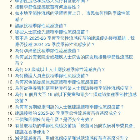
季節性流感和流感大流行有甚麼不同？
接種季節性流感疫苗有何重要性？
如本地季節性流感的活躍程度上升， 市民如何預防季節性流
感？
誰該接種季節性流感疫苗？
哪些人士該優先接種季節性流感疫苗？
我不是 2025-26 季度季節性流感疫苗的建議優先接種羣組，我
應否接種 2024-25 季度季節性流感疫苗？
為何孕婦應接種季節性流感疫苗？
為何居於安老院舍或殘疾人士院舍的院友應接種季節性流感疫
苗？
為何 50 歲或以上人士應接種季節性流感疫苗？
為何醫護人員應接種季節性流感疫苗？
為何家禽業從業員應該接種季節性流感疫苗？
為何從事養豬和屠宰豬隻行業人士應該接種季節性流感疫苗？
為何 6 個月大至 18 歲以下兒童和青少年獲建議接種季節性流感
疫苗？
為何有長期健康問題的人士獲建議接種季節性流感疫苗？
建議接種的 2025-26 季度季節性流感疫苗有甚麼成分？
三價和四價疫苗是什麼？是否安全有效？
有甚麼種類的季節性流感疫苗獲「疫苗可預防疾病科學委員會」
建議在香港使用？
滅活流感疫苗、重組流感疫苗和減活流感疫苗有甚麼分別？