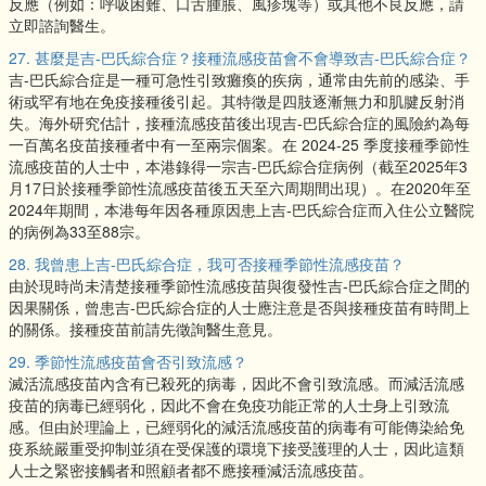
反應（例如：呼吸困難、口舌腫脹、風疹塊等）或其他不良反應，請
立即諮詢醫生。
27. 甚麼是吉-巴氏綜合症？接種流感疫苗會不會導致吉-巴氏綜合症？
吉-巴氏綜合症是一種可急性引致癱瘓的疾病，通常由先前的感染、手
術或罕有地在免疫接種後引起。其特徵是四肢逐漸無力和肌腱反射消
失。海外研究估計，接種流感疫苗後出現吉-巴氏綜合症的風險約為每
一百萬名疫苗接種者中有一至兩宗個案。在 2024-25 季度接種季節性
流感疫苗的人士中，本港錄得一宗吉-巴氏綜合症病例（截至2025年3
月17日於接種季節性流感疫苗後五天至六周期間出現）。在2020年至
2024年期間，本港每年因各種原因患上吉-巴氏綜合症而入住公立醫院
的病例為33至88宗。
28. 我曾患上吉-巴氏綜合症，我可否接種季節性流感疫苗？
由於現時尚未清楚接種季節性流感疫苗與復發性吉-巴氏綜合症之間的
因果關係，曾患吉-巴氏綜合症的人士應注意是否與接種疫苗有時間上
的關係。接種疫苗前請先徵詢醫生意見。
29. 季節性流感疫苗會否引致流感？
滅活流感疫苗內含有已殺死的病毒，因此不會引致流感。而減活流感
疫苗的病毒已經弱化，因此不會在免疫功能正常的人士身上引致流
感。但由於理論上，已經弱化的減活流感疫苗的病毒有可能傳染給免
疫系統嚴重受抑制並須在受保護的環境下接受護理的人士，因此這類
人士之緊密接觸者和照顧者都不應接種減活流感疫苗。