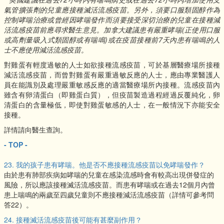
氣管擴張劑的兒童應接種滅活流感疫苗。另外，須要口服類固醇作為
控制哮喘治療或曾經因哮喘發作而須要接受深切治療的兒童在接種減
活流感疫苗前應尋求醫生意見。加拿大建議患有嚴重哮喘(正使用口服
或高劑量吸入式類固醇或有喘鳴)或在疫苗接種前7天內患有喘鳴的人
士不應使用減活流感疫苗。
對雞蛋有輕度過敏的人士如欲接種流感疫苗，可於基層醫療場所接種
減活流感疫苗，而曾對雞蛋有嚴重過敏反應的人士，應由專業醫護人
員在能識別及處理嚴重敏感反應的適當醫療場所內接種。流感疫苗內
雖含有卵清蛋白（即雞蛋白質），但疫苗製造過程經過反覆純化，卵
清蛋白的含量極低，即使對雞蛋敏感的人士，在一般情況下亦能安全
接種。
詳情請向醫生查詢。
- TOP -
23. 我的孩子患有哮喘。他是否不應接種流感疫苗以免哮喘發作？
由於患有肺部疾病如哮喘的兒童在感染流感時會有較高出現併發症的
風險，所以應該接種滅活流感疫苗。而患有哮喘或在過去12個月內曾
患上喘鳴的兩歲至四歲兒童則不應接種減活流感疫苗（詳情可參考問
答22）。
24. 接種滅活流感疫苗後可能有甚麼副作用？