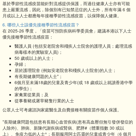
基於季節性流感疫苗能針對流感提供保護，而過往健康人士亦有可能
患上嚴重流感，因此，除個別有已知禁忌症的人士外，所有年滿 6 個
月或以上人士都應每年接種季節性流感疫苗，以保障個人健康。
6. 哪些人士該優先接種季節性流感疫苗？
在 2025-26 季度，「疫苗可預防疾病科學委員會」建議本港以下人士
優先接種季節性流感疫苗：
醫護人員 (包括安老院舍和殘疾人士院舍的護理人員；處理流感
病毒樣本的實驗室人員)；
50 歲或以上的人士；
孕婦；
居於護理院舍 (例如安老院舍和殘疾人士院舍)的人士；
有長期健康問題的人士*；
6個月至未滿18歲的兒童及青少年(或 18 歲或以上就讀香港中學
的學生)；
家禽業從業員；及
從事養豬或屠宰豬隻行業的人士
公眾人士可考慮諮詢家庭醫生及自費接種有關疫苗作個人保護。
*長期健康問題包括患有長期心血管疾病(患有高血壓但無引發併發症的
人除外)、肺病、新陳代謝疾病或腎病、肥胖#（體重指數 30 或以
上）、免疫力低的人士^；長期服用阿士匹靈的兒童或青少年（6 個月