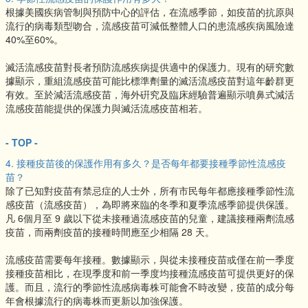
根據美國疾病管制與預防中心的評估，在流感季節，如疫苗的抗原與
流行的病毒類型吻合，流感疫苗可減低整體人口的患流感疾病風險達
40%至60%。
滅活流感疫苗對長者預防流感疾病提供適中的保護力。現有的研究數
據顯示，重組流感疫苗可能比標準劑量的滅活流感疫苗對這年齡群更
有效。至於減活流感疫苗，海外硏究及臨床經驗普遍顯示噴鼻式減活
流感疫苗能提供的保護力與滅活流感疫苗相若。
- TOP -
4. 接種疫苗後的保護作用有多久？是否每年都要接種季節性流感疫
苗？
除了已知對疫苗有禁忌症的人士外，所有市民每年都應接種季節性流
感疫苗（流感疫苗），為即將來臨的冬季和夏季流感季節提供保護。
凡 6個月至 9 歲以下從未接種過流感疫苗的兒童，建議接種兩劑流感
疫苗，而兩劑疫苗的接種時間應至少相隔 28 天。
流感疫苗需要每年接種。數據顯示，與從未接種疫苗或僅在前一季度
接種疫苗相比，在現季度和前一季度均接種流感疫苗可提供更好的保
護。而且，流行的季節性流感病毒株可能會不時改變，疫苗的成分每
年會根據流行的病毒株而更新以加強保護。