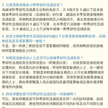
5. 兒童需要接種多少劑季節性流感疫苗？
為確保對季節性流感產生足夠的免疫力，凡 6個月至 9 歲以下從未接
種過季節性流感疫苗（流感疫苗）的兒童，建議在本季度應接種兩劑
流感疫苗，而兩劑疫苗的接種時間至少相隔28天。過去曾接種過任何
季節性流感疫苗的 9 歲以下兒童，在本季度只須接種一劑季節性流感
疫苗。凡 9 歲或以上人士只須每年接種一劑季節性流感疫苗。
6. 如首次接種季節性流感疫苗的9歲以下兒童需要接種兩劑疫苗，這兩
劑疫苗是否需要屬同一種類？
不是。第一和第二劑疫苗並不需要屬相同種類，然而兩劑疫苗的接種
時間需要相隔至少28天。
7. 有雞蛋過敏史的人士是否可以接種季節性流感疫苗？
季節性流感疫苗含有卵清蛋白（即雞蛋白質），但疫苗製造過程經過
反覆純化，卵清蛋白的含量極低，即使對雞蛋敏感的人士，在一般情
況下亦能安全接種。 對雞蛋有輕微過敏反應的人士可在基層醫療場所
接種疫苗，並於接種後接受30分鐘的觀察。而曾對雞蛋有嚴重過敏反
應的人士，應由專業醫護人員在能識別及處理嚴重敏感反應的適當醫
療場所內接種。
8. 肺炎球菌疫苗可與季節性流感疫苗一同接種嗎？
可以。肺炎球菌疫苗可與季節性流感疫苗在同一次到診時接種。如採
用滅活流感疫苗，應使用與肺炎球菌疫苗不同的針筒及在不同部位接