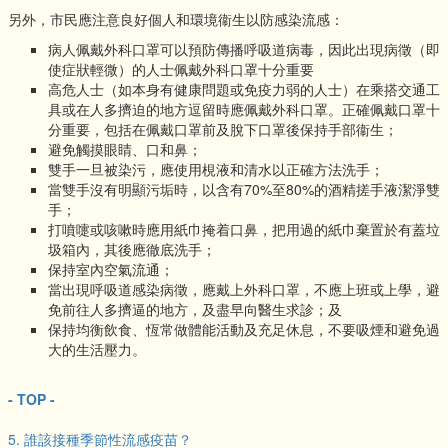
另外，市民應注意良好個人和環境衞生以防感染流感：
病人佩戴外科口罩可以預防傳播呼吸道病毒，因此出現病徵（即
使症狀輕微）的人士佩戴外科口罩十分重要
高危人士（如本身有健康問題或免疫力弱的人士）在乘搭交通工
具或在人多擠迫的地方逗留時應佩戴外科口罩。正確佩戴口罩十
分重要，包括在佩戴口罩前及脫下口罩後保持手部衞生；
避免觸摸眼睛、口和鼻；
雙手一旦被染污，應使用梘液和清水以正確方法洗手；
當雙手沒有明顯污垢時，以含有70%至80%的酒精搓手液潔淨雙
手；
打噴嚏或咳嗽時應用紙巾掩着口鼻，把用過的紙巾棄置於有蓋垃
圾箱內，其後應徹底洗手；
保持室內空氣流通；
當出現呼吸道感染病徵，應戴上外科口罩，不應上班或上學，避
免前往人多擠逼的地方，及盡早向醫生求診；及
保持均衡飲食、恆常做體能活動及充足休息，不要吸煙和避免過
大的生活壓力。
- TOP -
5. 誰該接種季節性流感疫苗？