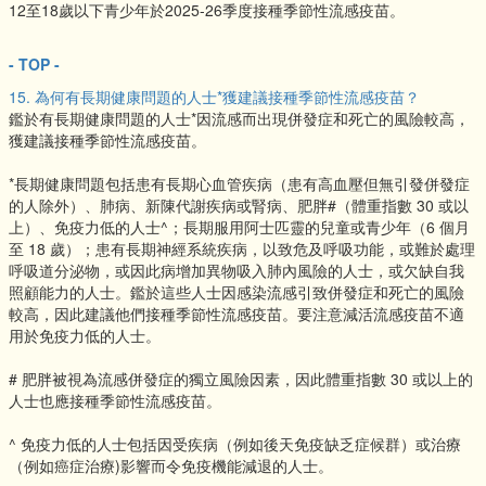
12至18歲以下青少年於2025-26季度接種季節性流感疫苗。
- TOP -
15. 為何有長期健康問題的人士*獲建議接種季節性流感疫苗？
鑑於有長期健康問題的人士*因流感而出現併發症和死亡的風險較高，
獲建議接種季節性流感疫苗。
*長期健康問題包括患有長期心血管疾病（患有高血壓但無引發併發症
的人除外）、肺病、新陳代謝疾病或腎病、肥胖#（體重指數 30 或以
上）、免疫力低的人士^；長期服用阿士匹靈的兒童或青少年（6 個月
至 18 歲）；患有長期神經系統疾病，以致危及呼吸功能，或難於處理
呼吸道分泌物，或因此病增加異物吸入肺內風險的人士，或欠缺自我
照顧能力的人士。鑑於這些人士因感染流感引致併發症和死亡的風險
較高，因此建議他們接種季節性流感疫苗。要注意減活流感疫苗不適
用於免疫力低的人士。
# 肥胖被視為流感併發症的獨立風險因素，因此體重指數 30 或以上的
人士也應接種季節性流感疫苗。
^ 免疫力低的人士包括因受疾病（例如後天免疫缺乏症候群）或治療
（例如癌症治療)影響而令免疫機能減退的人士。