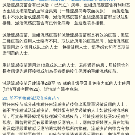
滅活流感疫苗含有已滅活（ 已死亡）病毒。重組流感疫苗含有利用基
因重組技術製造的血球凝集素（一種流感病毒表面抗原），而製造過
程中不涉及蛋或流感病毒。滅活流感疫苗和重組流感疫苗都是以注射
接種。減活流感疫苗含有已弱化病毒，並透過噴鼻接種。
滅活流感疫苗、重組流感疫苗和減活流感疫苗都是有效的疫苗，但這
三種疫苗的適用人士略有不同。取決於所用的疫苗品牌，滅活流感疫
苗適用於 6 個月或以上的人士，包括健康人士、懷孕婦女和有長期健
康問題的人士。
重組流感疫苗適用於18歲或以上的人士。若能獲得供應，居於院舍的
長者應優先選擇接種或能為長者提供較佳保護的重組流感疫苗。
減活流感疫苗只建議供2歲至 49 歲的非懷孕及非免疫力低的人士使用
(詳情可參考問答22)。詳情請向醫生查詢。
20. 誰不宜接種滅活流感疫苗？
對任何疫苗成分或接種任何流感疫苗後曾出現嚴重過敏反應的人士，
都不宜接種滅活流感疫苗。對雞蛋有輕度過敏的人士如欲接種流感疫
苗，可於基層醫療場所接種滅活流感疫苗，並於接種後接受30分鐘的
觀察。而曾對雞蛋有嚴重過敏反應的人士，應由專業醫護人員在能識
別及處理嚴重敏感反應的適當醫療場所內接種。流感疫苗內雖含有卵
清蛋白（即雞蛋白質），但疫苗製造過程經過反覆純化，卵清蛋白的