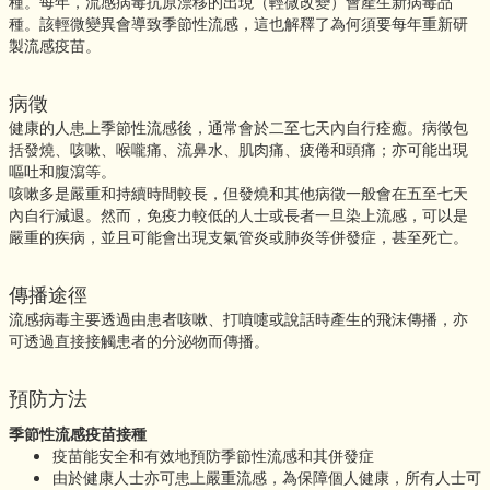
種。每年，流感病毒抗原漂移的出現（輕微改變）會產生新病毒品
種。該輕微變異會導致季節性流感，這也解釋了為何須要每年重新研
製流感疫苗。
病徵
健康的人患上季節性流感後，通常會於二至七天內自行痊癒。病徵包
括發燒、咳嗽、喉嚨痛、流鼻水、肌肉痛、疲倦和頭痛；亦可能出現
嘔吐和腹瀉等。
咳嗽多是嚴重和持續時間較長，但發燒和其他病徵一般會在五至七天
內自行減退。然而，免疫力較低的人士或長者一旦染上流感，可以是
嚴重的疾病，並且可能會出現支氣管炎或肺炎等併發症，甚至死亡。
傳播途徑
流感病毒主要透過由患者咳嗽、打噴嚏或說話時產生的飛沫傳播，亦
可透過直接接觸患者的分泌物而傳播。
預防方法
季節性流感疫苗接種
疫苗能安全和有效地預防季節性流感和其併發症
由於健康人士亦可患上嚴重流感，為保障個人健康，所有人士可