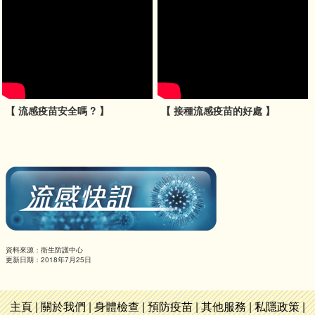
【 流感疫苗安全嗎 ? 】
【 接種流感疫苗的好處 】
資料來源：衛生防護中心
更新日期：2018年7月25日
主頁
|
關於我們
|
身體檢查
|
預防疫苗
|
其他服務
|
私隱政策
|