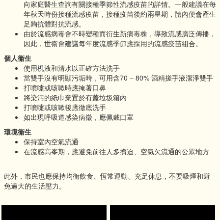
向家庭醫生查詢有關接種季節性流感疫苗的詳情。一般建議在每
年秋天時份接種流感疫苗，接種疫苗後約兩星期，體內便會產生
足夠抗體對抗流感。
由於流感病毒會不時變種而衍生新病毒株，導致流感廣泛傳播，
因此，世衞會建議每年度流感季節應採用的流感疫苗組合。
個人衞生
使用梘液和清水以正確方法洗手
當雙手沒有明顯污垢時，可用含70 – 80% 酒精搓手液潔淨雙手
打噴嚏或咳嗽時應掩著口鼻
將染污的紙巾棄置於有蓋垃圾箱內
打噴嚏或咳嗽後應徹底洗手
如出現呼吸道感染病徵，應佩戴口罩
環境衞生
保持室內空氣流通
在流感高峯期，應避免前往人多擠迫、空氣欠流通的公眾地方
此外，市民也應保持均衡飲食、恆常運動、充足休息，不要吸煙和避
免過大的生活壓力。