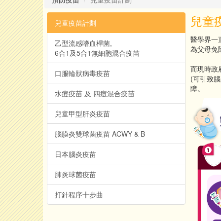
兒童
兒童疫苗計劃
醫學界一
乙型流感嗜血桿菌,
為父母免
6合1及5合1無細胞混合疫苗
而現時政
口服輪狀病毒疫苗
(可引致
障。
水痘疫苗 及 四痘混合疫苗
兒童甲型肝炎疫苗
腦膜炎雙球菌疫苗 ACWY & B
日本腦炎疫苗
肺炎球菌疫苗
打針程序十步曲