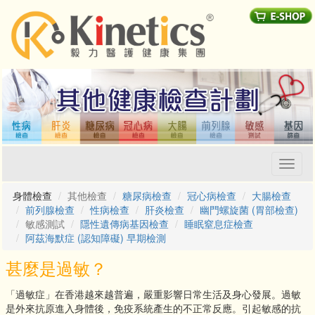
Toggl
naviga
身體檢查
其他檢查
糖尿病檢查
冠心病檢查
大腸檢查
前列腺檢查
性病檢查
肝炎檢查
幽門螺旋菌 (胃部檢查)
敏感測試
隱性遺傳病基因檢查
睡眠窒息症檢查
阿茲海默症 (認知障礙) 早期檢測
甚麼是過敏？
「過敏症」在香港越來越普遍，嚴重影響日常生活及身心發展。過敏
是外來抗原進入身體後，免疫系統產生的不正常反應。引起敏感的抗