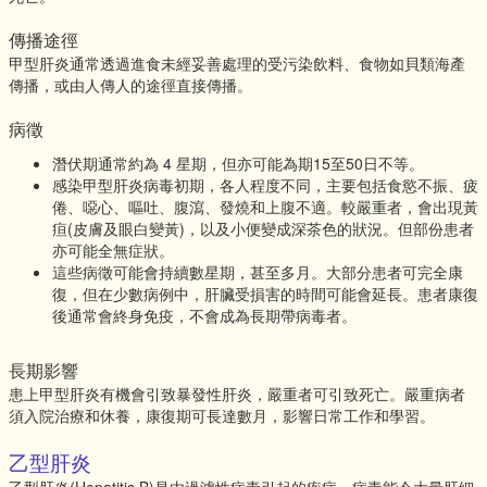
傳播途徑
甲型肝炎通常透過進食未經妥善處理的受污染飲料、食物如貝類海產
傳播，或由人傳人的途徑直接傳播。
病徵
潛伏期通常約為 4 星期，但亦可能為期15至50日不等。
感染甲型肝炎病毒初期，各人程度不同，主要包括食慾不振、疲
倦、噁心、嘔吐、腹瀉、發燒和上腹不適。較嚴重者，會出現黃
疸(皮膚及眼白變黃)，以及小便變成深茶色的狀況。但部份患者
亦可能全無症狀。
這些病徵可能會持續數星期，甚至多月。大部分患者可完全康
復，但在少數病例中，肝臟受損害的時間可能會延長。患者康復
後通常會終身免疫，不會成為長期帶病毒者。
長期影響
患上甲型肝炎有機會引致暴發性肝炎，嚴重者可引致死亡。嚴重病者
須入院治療和休養，康復期可長達數月，影響日常工作和學習。
乙型肝炎
乙型肝炎(Hepatitis B)是由過濾性病毒引起的疾病。病毒能令大量肝細