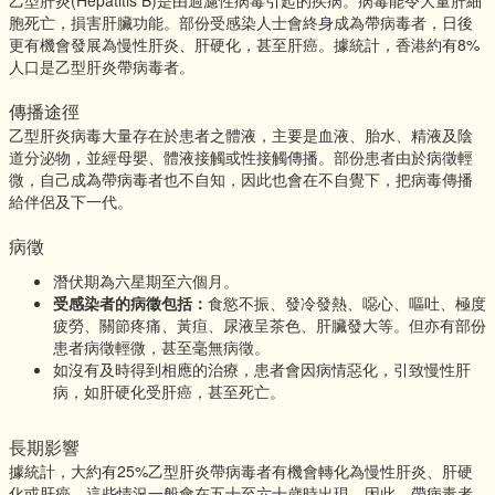
胞死亡，損害肝臟功能。部份受感染人士會終身成為帶病毒者，日後
更有機會發展為慢性肝炎、肝硬化，甚至肝癌。據統計，香港約有8%
人口是乙型肝炎帶病毒者。
傳播途徑
乙型肝炎病毒大量存在於患者之體液，主要是血液、胎水、精液及陰
道分泌物，並經母嬰、體液接觸或性接觸傳播。部份患者由於病徵輕
微，自己成為帶病毒者也不自知，因此也會在不自覺下，把病毒傳播
給伴侶及下一代。
病徵
潛伏期為六星期至六個月。
受感染者的病徵包括：
食慾不振、發冷發熱、噁心、嘔吐、極度
疲勞、關節疼痛、黃疸、尿液呈茶色、肝臟發大等。但亦有部份
患者病徵輕微，甚至毫無病徵。
如沒有及時得到相應的治療，患者會因病情惡化，引致慢性肝
病，如肝硬化受肝癌，甚至死亡。
長期影響
據統計，大約有25%乙型肝炎帶病毒者有機會轉化為慢性肝炎、肝硬
化或肝癌，這些情況一般會在五十至六十歲時出現。因此，帶病毒者