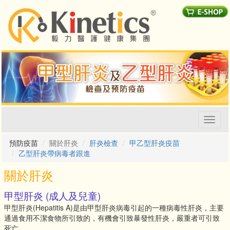
Toggl
naviga
預防疫苗
關於肝炎
肝炎檢查
甲乙型肝炎疫苗
乙型肝炎帶病毒者跟進
關於肝炎
甲型肝炎 (成人及兒童)
甲型肝炎(Hepatitis A)是由甲型肝炎病毒引起的一種病毒性肝炎，主要
通過食用不潔食物所引致的，有機會引致暴發性肝炎，嚴重者可引致
死亡。