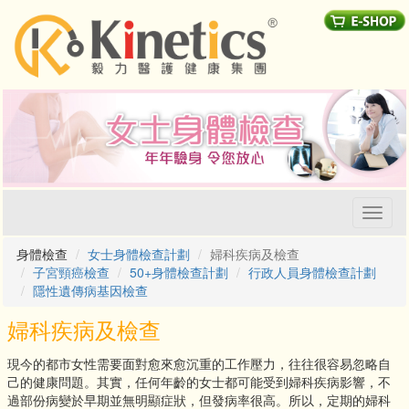
Toggl
naviga
身體檢查
女士身體檢查計劃
婦科疾病及檢查
子宮頸癌檢查
50+身體檢查計劃
行政人員身體檢查計劃
隱性遺傳病基因檢查
婦科疾病及檢查
現今的都市女性需要面對愈來愈沉重的工作壓力，往往很容易忽略自
己的健康問題。其實，任何年齡的女士都可能受到婦科疾病影響，不
過部份病變於早期並無明顯症狀，但發病率很高。所以，定期的婦科