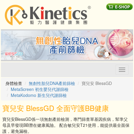
Toggl
naviga
身體檢查
無創性胎兒DNA產前篩檢
寶兒安 BlessGD
MetaScreen 初生嬰兒代謝篩檢
MetaKodomo 新生兒代謝篩檢
寶兒安 BlessGD 全面守護BB健康
寶兒安BlessGD係一項無創產前檢測，專門篩查單基因疾病，幫準父
母及早發現BB潛在健康風險。 配合敏兒安T21使用，能提供最全面保
護，避免漏檢。