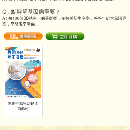
Q : 點解單基因病重要？
A : 每100個BB就有一個受影響，多數係新生突變，爸爸年紀大風險更
高，早發現早準備。
無創性胎兒DNA產
前篩檢