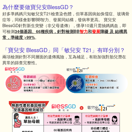
為什麼要做寶兒安BlessGD？
好多準媽媽只知敏兒安T21檢查染色體，但單基因病如侏儒症、玻璃骨
症等，同樣會影響BB智力、發展同結構，發病率更高。 寶兒安
BlessGD針對新生突變（非父母遺傳），懷孕10週只需抽媽媽血，即
可檢測
34個基因、66種疾病，針對檢測BB
智力
和
發展
障礙 及 結構異
常，準確度 >99%
。
「寶兒安 BlessGD」同「敏兒安 T21」有咩分別？
兩項檢測針對不同層面的遺傳風險，互為補足，有助加強對胎兒潛在
異常的篩查完整性。