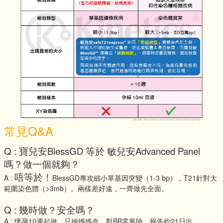
常見Q&A
Q : 寶兒安BlessGD 等於 敏兒安Advanced Panel
嗎？做一個就夠？
唔等於！
A :
BlessGD專攻細小單基因突變（1-3 bp），T21針對大
範圍染色體（>3mb）。兩樣差好遠，一齊做先全面。
Q : 幾時做？安全嗎？
A : 懷孕10週起做，只抽媽媽血，對BB零風險，報告約21日出。