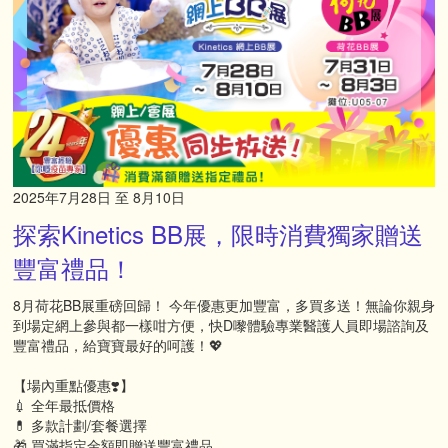
2025年7月28日 至 8月10日
探索Kinetics BB展，限時消費獨家贈送
豐富禮品！
8月荷花BB展重磅回歸！ 今年優惠更加豐富，多買多送！無論你親身
到場定網上參與都一樣咁方便，快D嚟體驗專業醫護人員即場諮詢及
豐富禮品，給寶寶最好的呵護！💖
【場內重點優惠❣️】
💉 全年最抵價格
💊 多款計劃/套餐選擇
🎁 買滿指定金額即贈送豐富禮品