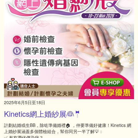
2025年6月5日至18日
Kinetics網上婚紗展👰🤵
計劃結婚或生BB，除咗準備婚禮🏠 ，仲要準備好健康！Kinetics 網
上婚紗展涵蓋多個體檢組合，幫你同另一半了解💡：
✅ 有冇潛伏傳染病？