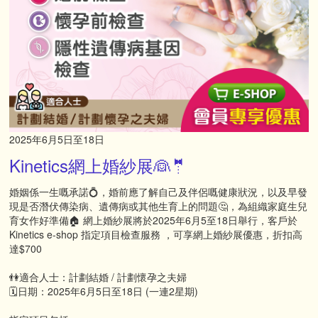
2025年6月5日至18日
Kinetics網上婚紗展👰🤵
婚姻係一生嘅承諾💍，婚前應了解自己及伴侶嘅健康狀況，以及早發
現是否潛伏傳染病、遺傳病或其他生育上的問題🤔，為組織家庭生兒
育女作好準備🏠 網上婚紗展將於2025年6月5至18日舉行，客戶於
Kinetics e-shop 指定項目檢查服務 ，可享網上婚紗展優惠，折扣高
達$700
👫適合人士：計劃結婚 / 計劃懷孕之夫婦
🗓日期：2025年6月5日至18日 (一連2星期)