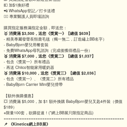
💵 加$1換好禮
📲 WhatsApp登記／打卡送禮
👩‍⚕️ 專業醫護人員即場諮詢
購買指定服務滿指定金額，即送您：
🥇 消費滿 $3,500，送您《獎賞一》【總值 $639】
- 精美專屬發聲長頸鹿毛毯（獨一無二，訂造繡上BB名字）
- BabyBjorn嬰兒用餐套裝
- 免費WhatsApp母乳諮詢（完成後獲得禮品一份）
🥈 消費滿 $7,000，送您《獎賞二》【總值 $1,037】
- 包含《獎賞一》所有禮品
- 再送 Chiico智能家用暖奶器
🥉 消費滿 $10,000，送您《獎賞三》【總值 $2,036
】
- 包含《獎賞一》、《獎賞二》所有禮品
- BabyBjorn Carrier Mini嬰兒揹帶
【額外換購優惠】
💥 消費滿 $5,000，加 $1 額外換購 BabyBjorn嬰兒叉匙4件裝（價值
$189）
※限量100套，欲購從速！(*網上BB展只限指定商品)
=====================================================
📌 《Kinetics網上BB展》