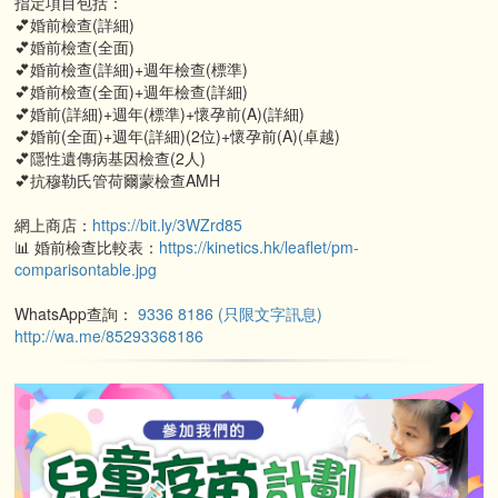
指定項目包括：
💕婚前檢查(詳細)
💕婚前檢查(全面)
💕婚前檢查(詳細)+週年檢查(標準)
💕婚前檢查(全面)+週年檢查(詳細)
💕婚前(詳細)+週年(標準)+懷孕前(A)(詳細)
💕婚前(全面)+週年(詳細)(2位)+懷孕前(A)(卓越)
💕隱性遺傳病基因檢查(2人)
💕抗穆勒氏管荷爾蒙檢查AMH
網上商店：
https://bit.ly/3WZrd85
📊 婚前檢查比較表：
https://kinetics.hk/leaflet/pm-
comparisontable.jpg
WhatsApp查詢：
9336 8186 (只限文字訊息)
http://wa.me/85293368186