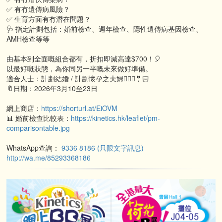
✅ 有冇遺傳病風險？
✅ 生育方面有冇潛在問題？
🩺 指定計劃包括：婚前檢查、週年檢查、隱性遺傳病基因檢查、
AMH檢查等等
由基本到全面嘅組合都有，折扣即減高達$700！🎈
以最好嘅狀態，為你同另一半嘅未來做好準備。
適合人士：計劃結婚 / 計劃懷孕之夫婦👰🏻‍♀️🤵🏻
🔖日期：2026年3月10至23日
網上商店：
https://shorturl.at/EiOVM
📊 婚前檢查比較表：
https://kinetics.hk/leaflet/pm-
comparisontable.jpg
WhatsApp查詢：
9336 8186 (只限文字訊息)
http://wa.me/85293368186